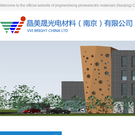
Welcome to the official website of jingmeisheng photoelectric materials (Nanjing) Co