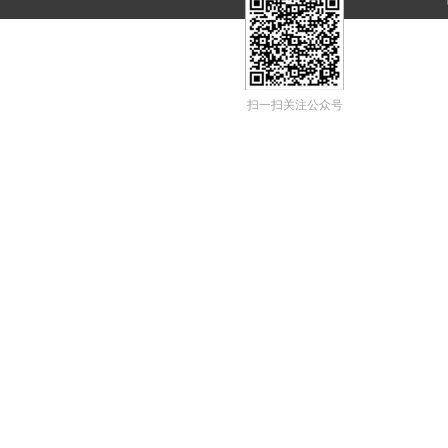
扫一扫关注公众号