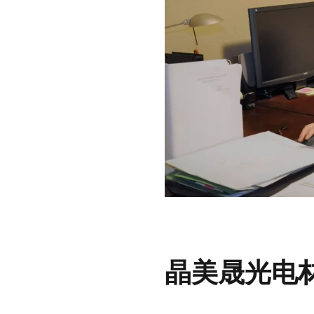
晶美晟光电