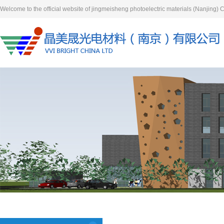
Welcome to the official website of jingmeisheng photoelectric materials (Nanjing) Co